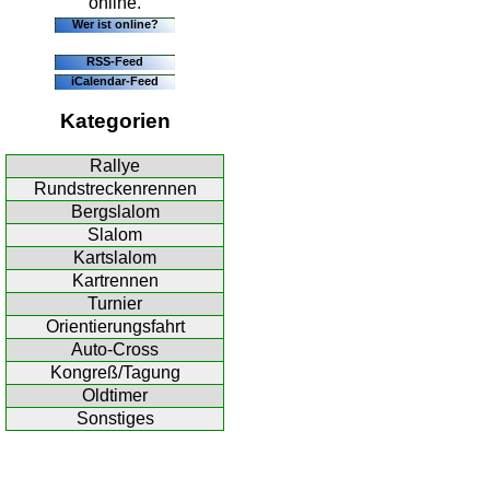
online.
Wer ist online?
RSS-Feed
iCalendar-Feed
Kategorien
Rallye
Rundstreckenrennen
Bergslalom
Slalom
Kartslalom
Kartrennen
Turnier
Orientierungsfahrt
Auto-Cross
Kongreß/Tagung
Oldtimer
Sonstiges