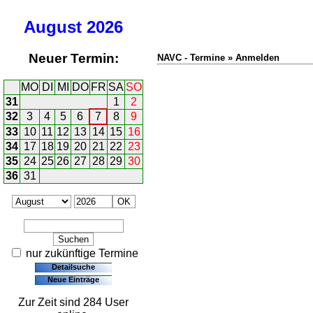
August
2026
Neuer Termin:
NAVC - Termine » Anmelden
MO
DI
MI
DO
FR
SA
SO
31
1
2
32
3
4
5
6
7
8
9
33
10
11
12
13
14
15
16
34
17
18
19
20
21
22
23
35
24
25
26
27
28
29
30
36
31
nur zukünftige Termine
Detailsuche
Neue Einträge
Zur Zeit sind 284 User