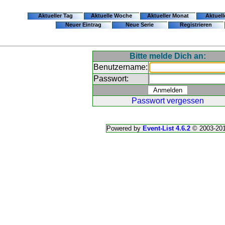
Aktueller Tag
Aktuelle Woche
Aktueller Monat
Aktuell
Neuer Eintrag
Neue Serie
Registrieren
Bitte melde Dich an:
Benutzername:
Passwort:
Passwort vergessen
Powered by
Event-List 4.6.2
© 2003-20