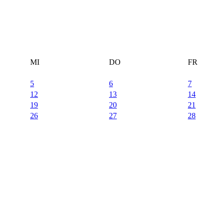
MI
DO
FR
5
6
7
12
13
14
19
20
21
26
27
28