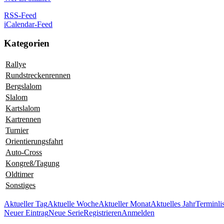
RSS-Feed
iCalendar-Feed
Kategorien
Rallye
Rundstreckenrennen
Bergslalom
Slalom
Kartslalom
Kartrennen
Turnier
Orientierungsfahrt
Auto-Cross
Kongreß/Tagung
Oldtimer
Sonstiges
Aktueller Tag
Aktuelle Woche
Aktueller Monat
Aktuelles Jahr
Terminli
Neuer Eintrag
Neue Serie
Registrieren
Anmelden