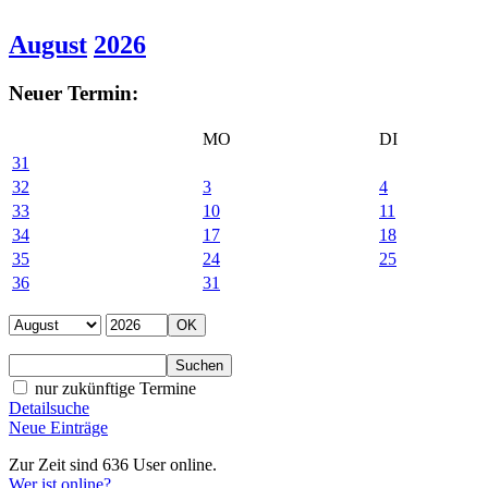
August
2026
Neuer Termin:
MO
DI
31
32
3
4
33
10
11
34
17
18
35
24
25
36
31
nur zukünftige Termine
Detailsuche
Neue Einträge
Zur Zeit sind 636 User online.
Wer ist online?